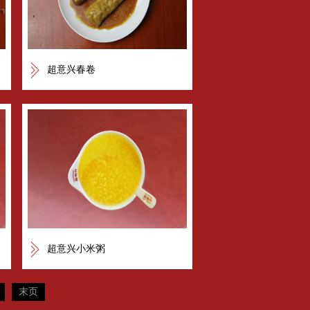
超意兴春卷
超意兴小米粥
末页