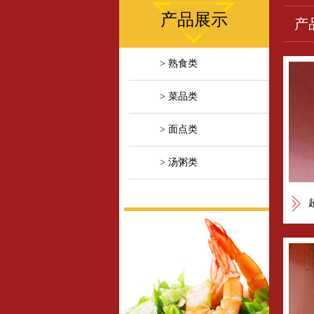
产品展示
产
> 熟食类
> 菜品类
> 面点类
> 汤粥类