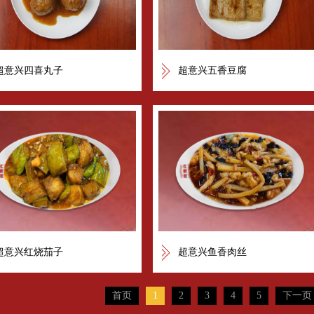
超意兴四喜丸子
超意兴五香豆腐
超意兴红烧茄子
超意兴鱼香肉丝
首页
1
2
3
4
5
下一页